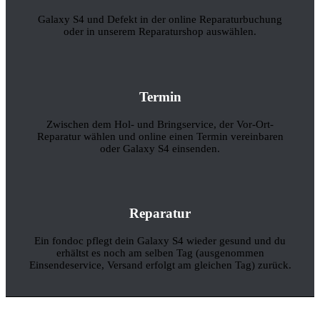
Galaxy S4 und Defekt in der online Reparaturbuchung
oder in unserem Reparaturshop auswählen.
Termin
Zwischen dem Hol- und Bringservice, der Vor-Ort-
Reparatur wählen und online einen Termin vereinbaren
oder Galaxy S4 einsenden.
Reparatur
Ein fondoc pflegt dein Galaxy S4 wieder gesund und du
erhältst es noch am selben Tag (ausgenommen
Einsendeservice, Versand erfolgt am gleichen Tag) zurück.