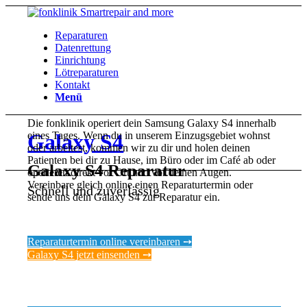
Reparaturen
Datenrettung
Einrichtung
Lötreparaturen
Kontakt
Menü
Die fonklinik operiert dein Samsung Galaxy S4 innerhalb
eines Tages. Wenn du in unserem Einzugsgebiet wohnst
Galaxy S4
oder arbeitest, kommen wir zu dir und holen deinen
Patienten bei dir zu Hause, im Büro oder im Café ab oder
Galaxy S4 Reparatur
operieren direkt vor Ort und vor deinen Augen.
Vereinbare gleich online einen Reparaturtermin oder
Schnell und zuverlässig
sende uns dein Galaxy S4 zur Reparatur ein.
Reparaturtermin online vereinbaren ➙
Galaxy S4 jetzt einsenden ➙