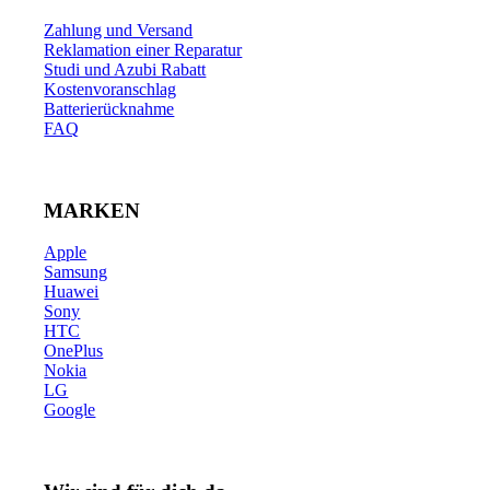
Zahlung und Versand
Reklamation einer Reparatur
Studi und Azubi Rabatt
Kostenvoranschlag
Batterierücknahme
FAQ
MARKEN
Apple
Samsung
Huawei
Sony
HTC
OnePlus
Nokia
LG
Google