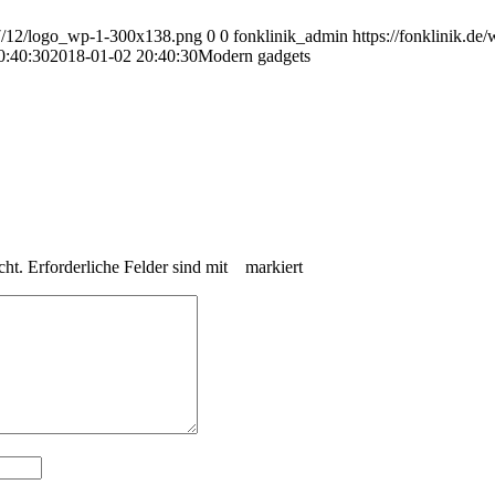
017/12/logo_wp-1-300x138.png
0
0
fonklinik_admin
https://fonklinik.d
0:40:30
2018-01-02 20:40:30
Modern gadgets
cht.
Erforderliche Felder sind mit
*
markiert