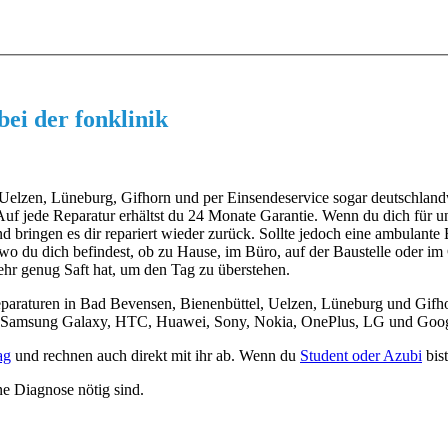
ei der fonklinik
Uelzen, Lüneburg, Gifhorn und per Einsendeservice sogar deutschland
ät. Auf jede Reparatur erhältst du 24 Monate Garantie. Wenn du dich für
d bringen es dir repariert wieder zurück. Sollte jedoch eine ambulante
 wo du dich befindest, ob zu Hause, im Büro, auf der Baustelle oder im
ehr genug Saft hat, um den Tag zu überstehen.
eparaturen in Bad Bevensen, Bienenbüttel, Uelzen, Lüneburg und Gifhor
in Samsung Galaxy, HTC, Huawei, Sony, Nokia, OnePlus, LG und Goo
ag
und rechnen auch direkt mit ihr ab. Wenn du
Student oder Azubi
bist
e Diagnose nötig sind.