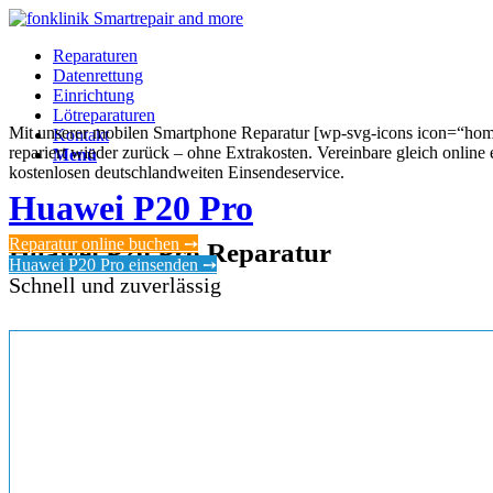
Reparaturen
Datenrettung
Einrichtung
Lötreparaturen
Mit unserer mobilen Smartphone Reparatur [wp-svg-icons icon=“home“ 
Kontakt
repariert wieder zurück – ohne Extrakosten. Vereinbare gleich onlin
Menü
kostenlosen deutschlandweiten Einsendeservice.
Huawei P20 Pro
Reparatur online buchen ➙
Huawei P20 Pro Reparatur
Huawei P20 Pro einsenden ➙
Schnell und zuverlässig