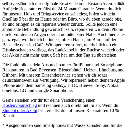
selbstverständlich nur originale Ersatzteile oder Erstausrüsterqualität.
Auf jede Reparatur erhältst du 24 Monate Garantie. Wenn du dich
für unseren Hol- und Bringservice entscheidest, holen wir dein
OnePlus 5 bei dir zu Hause oder im Büro, wo du eben gerade bist,
ab und bringen es dir repariert wieder zurück. Sollte jedoch eine
ambulante Behandlung gewünscht sein, reparieren wir dein iPhone
direkt vor deinen Augen oder in unmittelbarer Nähe. Auch hier ist es
ganz egal, wo du dich befindest, ob zu Hause, im Büro, auf der
Baustelle oder im Café. Wir operieren sofort, unerheblich ob ein
Displayschaden vorliegt, das Ladekabel in der Buchse wackelt oder
der Akku nicht mehr genug Saft hat, um den Tag zu überstehen.
Die fonklinik ist dein Ansprechpartner für iPhone und Smartphone
Reparaturen in Bad Bevensen, Bienenbüttel, Uelzen, Lüneburg und
Gifhorn. Mit unseren Einsendeservice stehen wir dir sogar
deutschlandweit zur Verfügung. Wir reparieren neben deinem Apple
iPhone auch dein Samsung Galaxy, HTC, Huawei, Sony, Nokia,
OnePlus, LG und Google Smartphone.
Gerne erstellen wir dir für deine Versicherung einen
Kostenvoranschlag
und rechnen auch direkt mit ihr ab. Wenn du
Student oder Azubi
bist, erhältst du auf unsere Reparaturen 10 %
Rabatt.
* Ausgenommen sind Smartphones mit Wasserschäden und für die