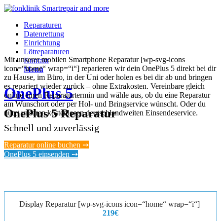
Reparaturen
Datenrettung
Einrichtung
Lötreparaturen
Mit unserer mobilen Smartphone Reparatur [wp-svg-icons
Kontakt
icon=“home“ wrap=“i“] reparieren wir dein OnePlus 5 direkt bei dir
Menü
zu Hause, im Büro, in der Uni oder holen es bei dir ab und bringen
es repariert wieder zurück – ohne Extrakosten. Vereinbare gleich
OnePlus 5
online einen Reparaturtermin und wähle aus, ob du eine Reparatur
am Wunschort oder per Hol- und Bringservice wünscht. Oder du
OnePlus 5 Reparatur
nutzt unseren kostenlosen deutschlandweiten Einsendeservice.
Schnell und zuverlässig
Reparatur online buchen ➙
OnePlus 5 einsenden ➙
Display Reparatur [wp-svg-icons icon=“home“ wrap=“i“]
219€