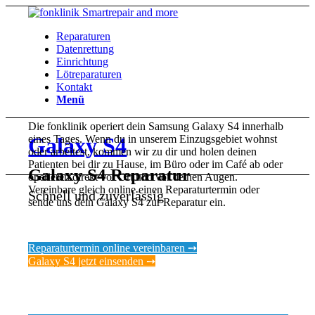
Reparaturen
Datenrettung
Einrichtung
Lötreparaturen
Kontakt
Menü
Die fonklinik operiert dein Samsung Galaxy S4 innerhalb
eines Tages. Wenn du in unserem Einzugsgebiet wohnst
Galaxy S4
oder arbeitest, kommen wir zu dir und holen deinen
Patienten bei dir zu Hause, im Büro oder im Café ab oder
Galaxy S4 Reparatur
operieren direkt vor Ort und vor deinen Augen.
Vereinbare gleich online einen Reparaturtermin oder
Schnell und zuverlässig
sende uns dein Galaxy S4 zur Reparatur ein.
Reparaturtermin online vereinbaren ➙
Galaxy S4 jetzt einsenden ➙