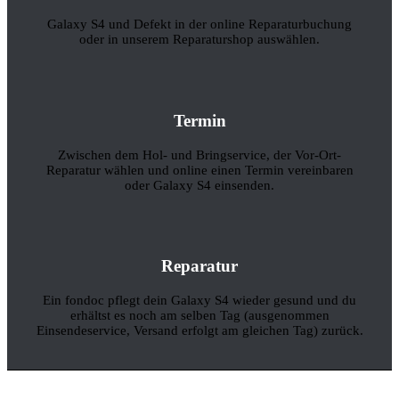
Galaxy S4 und Defekt in der online Reparaturbuchung
oder in unserem Reparaturshop auswählen.
Termin
Zwischen dem Hol- und Bringservice, der Vor-Ort-
Reparatur wählen und online einen Termin vereinbaren
oder Galaxy S4 einsenden.
Reparatur
Ein fondoc pflegt dein Galaxy S4 wieder gesund und du
erhältst es noch am selben Tag (ausgenommen
Einsendeservice, Versand erfolgt am gleichen Tag) zurück.